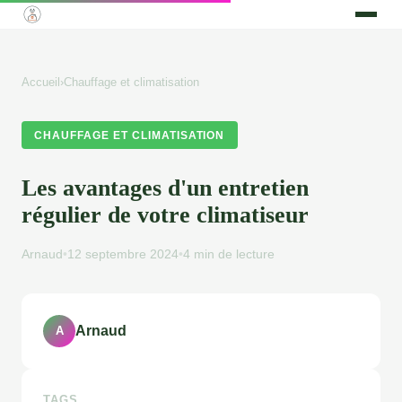
Accueil
›
Chauffage et climatisation
CHAUFFAGE ET CLIMATISATION
Les avantages d'un entretien
régulier de votre climatiseur
Arnaud
•
12 septembre 2024
•
4 min de lecture
Arnaud
A
TAGS